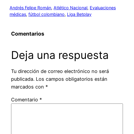
Andrés Felipe Román
, 
Atlético Nacional
, 
Evaluaciones
médicas
, 
fútbol colombiano
, 
Liga Betplay
Comentarios
Deja una respuesta
Tu dirección de correo electrónico no será
publicada.
Los campos obligatorios están
marcados con
*
Comentario
*