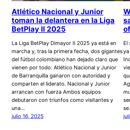
Atlético Nacional y Junior
W
toman la delantera en la Liga
s
BetPlay II 2025
o
La Liga BetPlay Dimayor II 2025 ya está en
El
marcha y, tras la primera fecha, dos gigantes
ya
del fútbol colombiano han dejado claro que
In
vienen por todo: Atlético Nacional y Junior
vi
de Barranquilla ganaron con autoridad y
qu
comparten el liderato. Nacional y Junior
Ag
arrancan con fuerza Ambos equipos
mu
debutaron con triunfos como visitantes y
se
una…
se
julio 16, 2025
ju