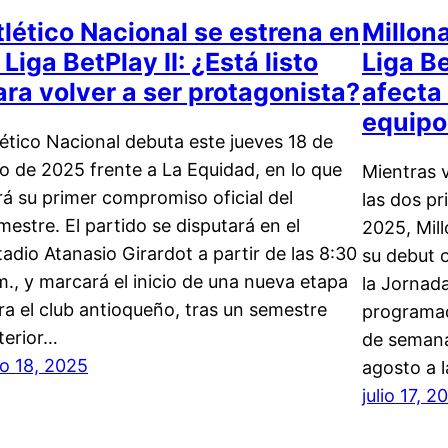
tlético Nacional se estrena en
Millona
 Liga BetPlay II: ¿Está listo
Liga B
ara volver a ser protagonista?
afecta
equipo
lético Nacional debuta este jueves 18 de
lio de 2025 frente a La Equidad, en lo que
Mientras 
rá su primer compromiso oficial del
las dos pr
mestre. El partido se disputará en el
2025, Mill
tadio Atanasio Girardot a partir de las 8:30
su debut o
m., y marcará el inicio de una nueva etapa
la Jornad
ra el club antioqueño, tras un semestre
programad
terior…
de semana
lio 18, 2025
agosto a 
julio 17, 2