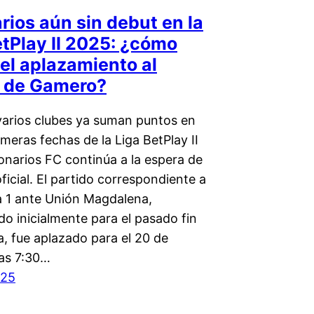
rios aún sin debut en la
etPlay II 2025: ¿cómo
 el aplazamiento al
 de Gamero?
varios clubes ya suman puntos en
imeras fechas de la Liga BetPlay II
onarios FC continúa a la espera de
ficial. El partido correspondiente a
a 1 ante Unión Magdalena,
o inicialmente para el pasado fin
, fue aplazado para el 20 de
las 7:30…
025