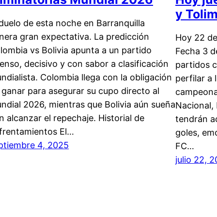
y Toli
 duelo de esta noche en Barranquilla
nera gran expectativa. La predicción
Hoy 22 de 
lombia vs Bolivia apunta a un partido
Fecha 3 de
tenso, decisivo y con sabor a clasificación
partidos 
ndialista. Colombia llega con la obligación
perfilar a
 ganar para asegurar su cupo directo al
campeonat
ndial 2026, mientras que Bolivia aún sueña
Nacional,
n alcanzar el repechaje. Historial de
tendrán a
frentamientos El…
goles, em
ptiembre 4, 2025
FC…
julio 22, 