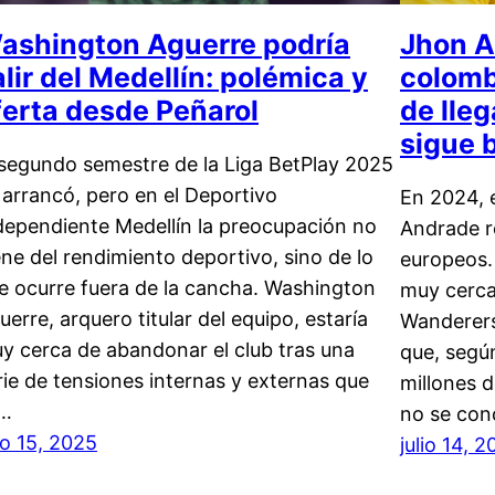
ashington Aguerre podría
Jhon A
alir del Medellín: polémica y
colomb
ferta desde Peñarol
de lleg
sigue b
 segundo semestre de la Liga BetPlay 2025
 arrancó, pero en el Deportivo
En 2024, 
dependiente Medellín la preocupación no
Andrade r
ene del rendimiento deportivo, sino de lo
europeos.
e ocurre fuera de la cancha. Washington
muy cerca
uerre, arquero titular del equipo, estaría
Wanderers
y cerca de abandonar el club tras una
que, segú
rie de tensiones internas y externas que
millones d
…
no se conc
lio 15, 2025
julio 14, 