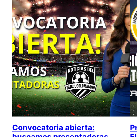
Convocatoria abierta:
P
buscamos presentadoras
E