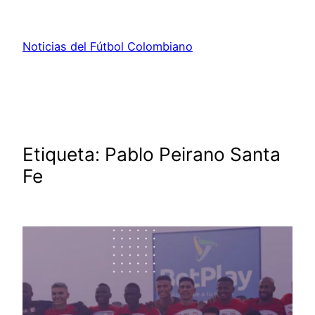
Saltar
al
Noticias del Fútbol Colombiano
contenido
Etiqueta:
Pablo Peirano Santa
Fe