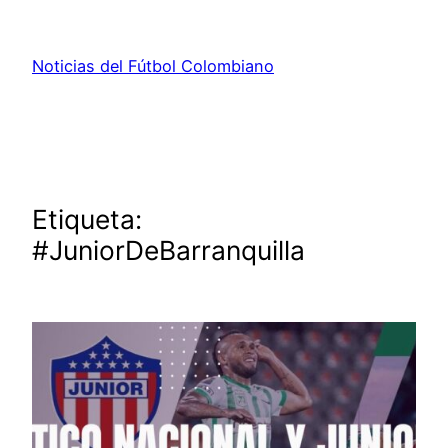
Saltar
al
Noticias del Fútbol Colombiano
contenido
Etiqueta:
#JuniorDeBarranquilla