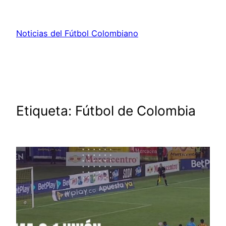
Saltar
al
Noticias del Fútbol Colombiano
contenido
Etiqueta:
Fútbol de Colombia