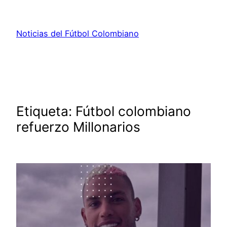
Saltar
al
Noticias del Fútbol Colombiano
contenido
Etiqueta:
Fútbol colombiano
refuerzo Millonarios