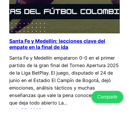
Santa Fe y Medellín: lecciones clave del
empate en la final de ida
Santa Fe y Medellín empataron 0-0 en el primer
partido de la gran final del Torneo Apertura 2025
de la Liga BetPlay. El juego, disputado el 24 de
junio en el Estadio El Campín de Bogotá, dejó
emociones, análisis tácticos y muchas
enseñanzas que vale la pena conocer. Un empate
Compartir
que deja todo abierto La…
junio 25, 2025