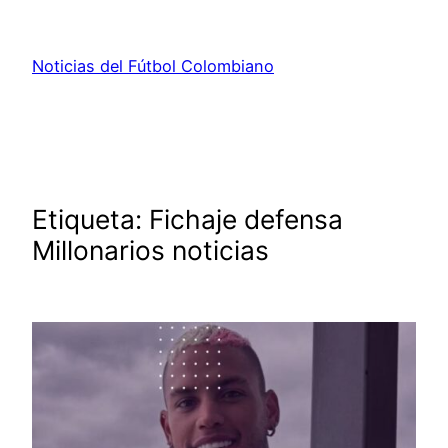
Saltar
al
Noticias del Fútbol Colombiano
contenido
Etiqueta:
Fichaje defensa
Millonarios noticias