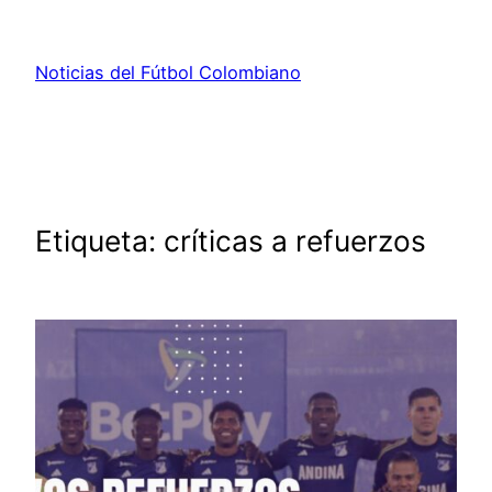
Saltar
al
Noticias del Fútbol Colombiano
contenido
Etiqueta:
críticas a refuerzos