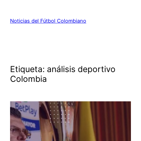
Saltar
al
Noticias del Fútbol Colombiano
contenido
Etiqueta:
análisis deportivo
Colombia