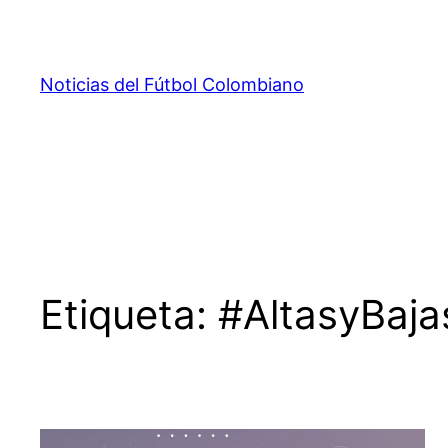
Saltar
al
contenido
Noticias del Fútbol Colombiano
Etiqueta:
#AltasyBaj